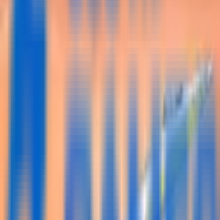
aman dan nyaman. Dengan reputasi terpercaya,
pemain dapat melakukan login ke bandar togel
online resmi dengan cepat dan mudah, tanpa
kendala, sehingga bisa langsung menikmati berbagai
pasaran togel populer setiap hari.
Login Mudah & Akses Aman
Keunggulan TOTOPEDIA terletak pada akses login
yang stabil dan aman. Setiap member bisa masuk
dengan cepat menggunakan perangkat apa pun,
baik PC maupun smartphone. Sistem keamanan
modern memastikan setiap transaksi deposit dan
penarikan berlangsung lancar, sehingga pemain
dapat fokus bermain tanpa khawatir.
Pasaran Togel Lengkap &