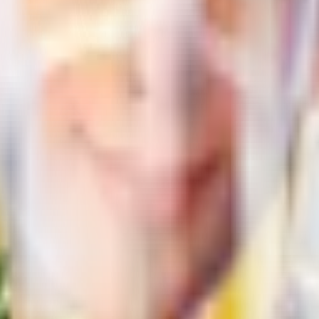
ng stabil dan aman. Setiap member bisa masuk dengan
an setiap transaksi deposit dan penarikan berlangsun
 Harian
esmi, dari lokal hingga internasional. Selain itu, situs i
 ini, peluang menang semakin tinggi dan strategi berm
Setiap Member
ce 24 jam yang siap membantu semua kebutuhan pemain.