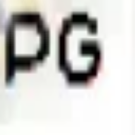
han utama bagi pemain yang mengutamakan kenyamanan
emakin dikenal sebagai bandar
togel online terpercaya
ain aman, nyaman, dan menguntungkan setiap hari.