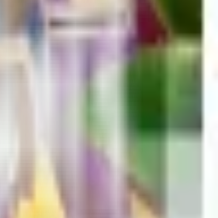
 Togel Online 4D Terbaru
an nyaman. Dengan reputasi terpercaya, pemain dapat
g menikmati berbagai pasaran togel populer setiap