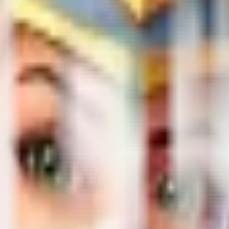
Togel Online & Situs Toto
ru yang Terpercaya
D terbaru yang menawarkan pengalaman bermain aman d
cepat dan mudah, tanpa kendala, sehingga bisa langsun