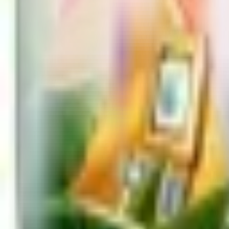
Keunggulan TOTOPEDIA terletak pada akses login ya
maupun smartphone. Sistem keamanan modern memastik
tanpa khawatir.
Pasaran Togel Lengkap & Prediksi
TOTOPEDIA menyediakan berbagai
pasaran togel
4D r
panduan pemain dalam memilih angka. Dengan informasi
Layanan Premium 24 Jam untuk 
TOTOPEDIA juga menghadirkan layanan customer servi