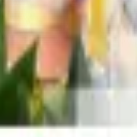
dah. Layanan premium ini menjadikan TOTOPEDIA pili
 Terpercaya
iksi harian akurat, dan layanan premium, TOTOPEDIA s
tinasi terbaik bagi para pecinta togel yang ingin berm