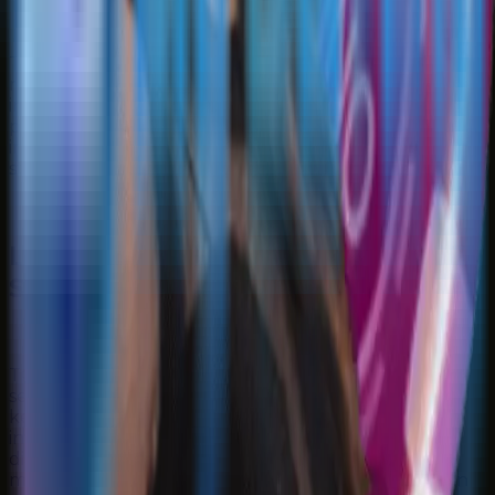
TOTOPEDIA menyediakan berbagai
pasaran togel
4D
resmi, dari lokal hingga internasional. Selain itu, situs
ini menghadirkan prediksi harian akurat yang menjadi
panduan pemain dalam memilih angka. Dengan
informasi ini, peluang menang semakin tinggi dan
strategi bermain bisa lebih maksimal.
Layanan Premium 24 Jam untuk
Setiap Member
TOTOPEDIA juga menghadirkan layanan customer
service 24 jam yang siap membantu semua
kebutuhan pemain. Mulai dari kendala login,
informasi pasaran, hingga tips bermain, semua bisa
diakses dengan mudah. Layanan premium ini
menjadikan TOTOPEDIA pilihan utama bagi pemain