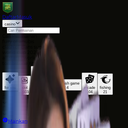
Daftar
Masuk
casino
Cari Permainan
fury of anubis
clash of clans super rich
world cup 2026
all stars - world cup 2026
tombstone rip
crash game
for you
slot
live casino
4
arcade
fishing
2603
635
104
21
Provider :
Big Game
Filter :
TERKENAL
Mainkan