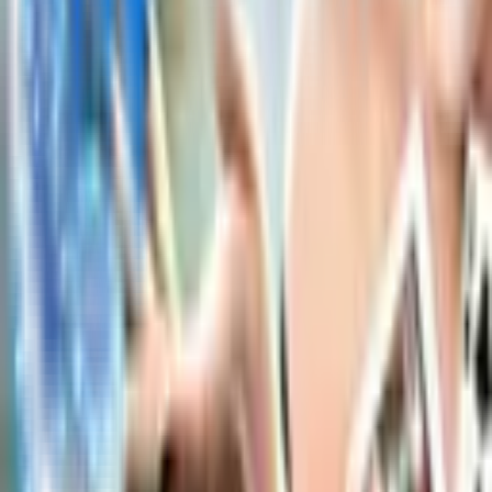
TOTOPEDIA juga menghadirkan layanan customer
service 24 jam yang siap membantu semua
kebutuhan pemain. Mulai dari kendala login,
informasi pasaran, hingga tips bermain, semua bisa
diakses dengan mudah. Layanan premium ini
menjadikan TOTOPEDIA pilihan utama bagi pemain
yang mengutamakan kenyamanan dan keamanan.
TOTOPEDIA, Bandar Togel
Online Terpercaya
Dengan kombinasi login mudah, pasaran lengkap,
prediksi harian akurat, dan layanan premium,
TOTOPEDIA semakin dikenal sebagai bandar
togel
online terpercaya
di Indonesia. Semua keunggulan ini
menjadikannya destinasi terbaik bagi para pecinta
togel yang ingin bermain aman, nyaman, dan