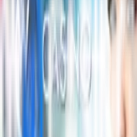
Terbaru yang Terpercaya
TOTOPEDIA
hadir sebagai situs toto togel online 4D
terbaru yang menawarkan pengalaman bermain
aman dan nyaman. Dengan reputasi terpercaya,
pemain dapat melakukan login ke bandar togel
online resmi dengan cepat dan mudah, tanpa
kendala, sehingga bisa langsung menikmati berbagai
pasaran togel populer setiap hari.
Login Mudah & Akses Aman
Keunggulan TOTOPEDIA terletak pada akses login
yang stabil dan aman. Setiap member bisa masuk
dengan cepat menggunakan perangkat apa pun,
baik PC maupun smartphone. Sistem keamanan
modern memastikan setiap transaksi deposit dan
penarikan berlangsung lancar, sehingga pemain