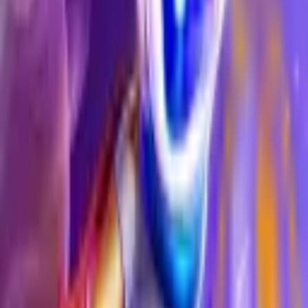
TOTOPEDIA | Login
Bandar Togel Online &
Situs Toto Togel Online
4D Terbaru
TOTOPEDIA, Situs Togel 4D
Terbaru yang Terpercaya
TOTOPEDIA
hadir sebagai situs toto togel online 4D
terbaru yang menawarkan pengalaman bermain
aman dan nyaman. Dengan reputasi terpercaya,