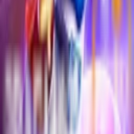
pemain dapat melakukan login ke bandar togel
online resmi dengan cepat dan mudah, tanpa
kendala, sehingga bisa langsung menikmati berbagai
pasaran togel populer setiap hari.
Login Mudah & Akses Aman
Keunggulan TOTOPEDIA terletak pada akses login
yang stabil dan aman. Setiap member bisa masuk
dengan cepat menggunakan perangkat apa pun,
baik PC maupun smartphone. Sistem keamanan
modern memastikan setiap transaksi deposit dan
penarikan berlangsung lancar, sehingga pemain
dapat fokus bermain tanpa khawatir.
Pasaran Togel Lengkap &