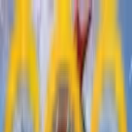
Daftar
Masuk
casino
Cari Permainan
all stars - world cup 2026
clash of clans super scatter super rich
world cup 2026
lightning roulette
super sic bo
crash game
for you
slot
live casino
4
arcade
fishing
2603
635
104
21
Provider :
CQ9
Filter :
TERKENAL
Football Fever
CQ9
Dragon Koi
CQ9