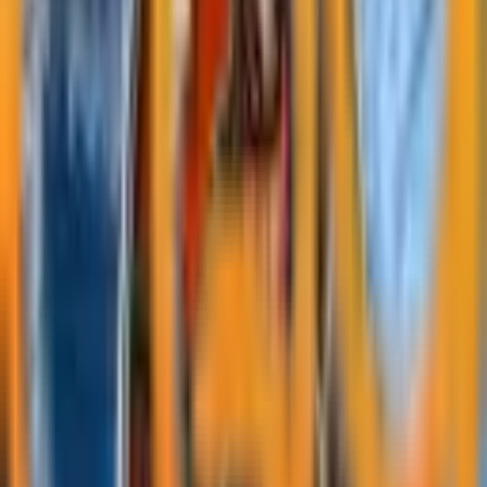
24
/
92
Game
Page
1
of
4
TOTOPEDIA | Login
Bandar Togel Online &
Situs Toto Togel Online
4D Terbaru
TOTOPEDIA, Situs Togel 4D
Terbaru yang Terpercaya