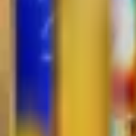
24
/
68
Game
Page
1
of
3
TOTOPEDIA | Login Bandar 
TOTOPEDIA, Situs Togel 4D Terba
TOTOPEDIA
hadir sebagai situs toto togel online 4
melakukan login ke bandar togel online resmi dengan 
hari.
Login Mudah & Akses Aman