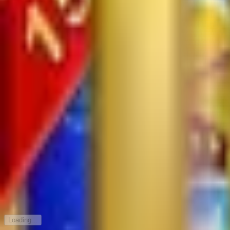
Hot Chilli
Jili
Fortune Tree
Jili
Gem Party
Jili
Lucky Ball
Jili
Hyper Burst
Jili
Jungle King
Jili
Shanghai Beauty
Jili
Fa Fa Fa
Jili
Candy Baby
Jili
Hawaii Beauty
Jili
SevenSevenSeven
Jili
Bubble Beauty
Jili
FortunePig
Jili
Crazy777
Jili
Bao boon chin
Jili
Night City
Jili
Fengshen
Jili
Crazy FaFaFa
Jili
XiYangYang
Jili
Diamond Party
Jili
Golden Bank
Jili
Dragon Treasure
Jili
Loading...