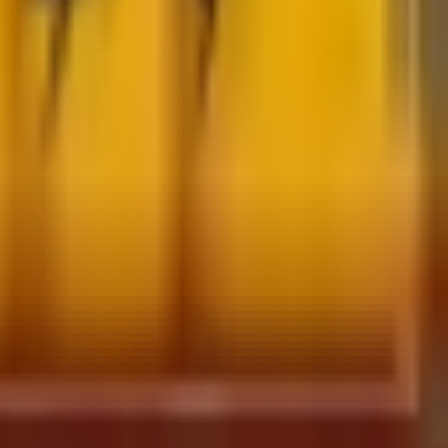
han utama bagi pemain yang mengutamakan kenyamanan
emakin dikenal sebagai bandar
togel online terpercaya
ain aman, nyaman, dan menguntungkan setiap hari.