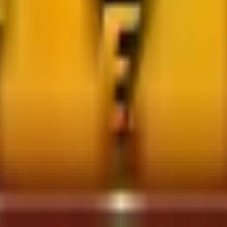
dah. Layanan premium ini menjadikan TOTOPEDIA pili
 Terpercaya
iksi harian akurat, dan layanan premium, TOTOPEDIA s
tinasi terbaik bagi para pecinta togel yang ingin berm