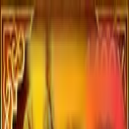
Daftar
Masuk
casino
Cari Permainan
fury of anubis
world cup 2026
spire+
clash of clans super rich
duck hunters
crash game
for you
slot
live casino
4
arcade
fishing
2603
635
104
21
Provider :
JDB
Filter :
TERKENAL
NewYear
JDB
Mahjong
JDB